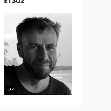
ET302
Eric