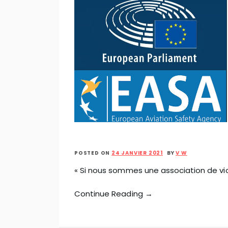
POSTED ON
24 JANVIER 2021
BY
V W
« Si nous sommes une association de v
Continue Reading →